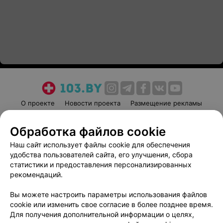
О проекте
Новости проекта
Размещение рекламы
Медицинский маркетинг
Публичный договор
Обработка файлов cookie
Пользовательское соглашение
Способы оплаты
Наш сайт использует файлы cookie для обеспечения
Вакансии
Партнеры
удобства пользователей сайта, его улучшения, сбора
Написать руководителю 103.by
статистики и предоставления персонализированных
Написать в поддержку
рекомендаций.
Персональные настройки cookie
Вы можете настроить параметры использования файлов
Обработка персональных данных
cookie или изменить свое согласие в более позднее время.
Для получения дополнительной информации о целях,