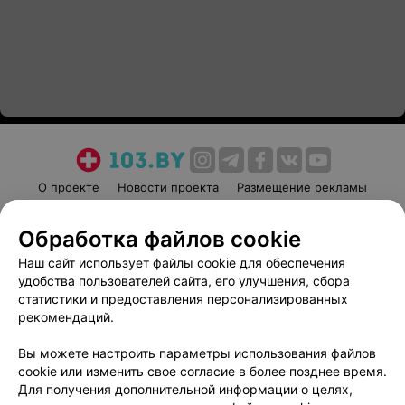
О проекте
Новости проекта
Размещение рекламы
Медицинский маркетинг
Публичный договор
Обработка файлов cookie
Пользовательское соглашение
Способы оплаты
Наш сайт использует файлы cookie для обеспечения
Вакансии
Партнеры
удобства пользователей сайта, его улучшения, сбора
Написать руководителю 103.by
статистики и предоставления персонализированных
Написать в поддержку
рекомендаций.
Персональные настройки cookie
Вы можете настроить параметры использования файлов
Обработка персональных данных
cookie или изменить свое согласие в более позднее время.
Для получения дополнительной информации о целях,