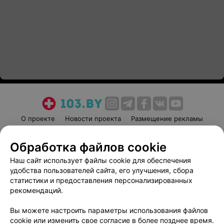
О проекте
Новости проекта
Размещение рекламы
Медицинский маркетинг
Публичный договор
Обработка файлов cookie
Пользовательское соглашение
Способы оплаты
Наш сайт использует файлы cookie для обеспечения
Вакансии
Партнеры
удобства пользователей сайта, его улучшения, сбора
Написать руководителю 103.by
статистики и предоставления персонализированных
Написать в поддержку
рекомендаций.
Персональные настройки cookie
Вы можете настроить параметры использования файлов
Обработка персональных данных
cookie или изменить свое согласие в более позднее время.