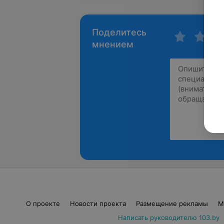
Поделитесь
мнением
О проекте
Новости проекта
Размещение рекламы
М
Написать руководителю 103.by