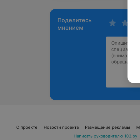
Поделитесь
мнением
О проекте
Новости проекта
Размещение рекламы
М
Написать руководителю 103.by