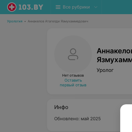
Все рубрики
Урология
•
Аннакелов Атагелди Язмухаммедович
Аннакело
Язмухам
Уролог
Нет отзывов
Оставить
первый отзыв
Инфо
Обновлено: май 2025