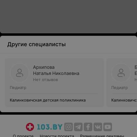
Другие специалисты
Архипова
Наталья Николаевна
Нет отзывов
Н
Педиатр
Педиатр
Калинковичская детская поликлиника
Калинковичс
О проекте
Новости проекта
Размещение рекламы