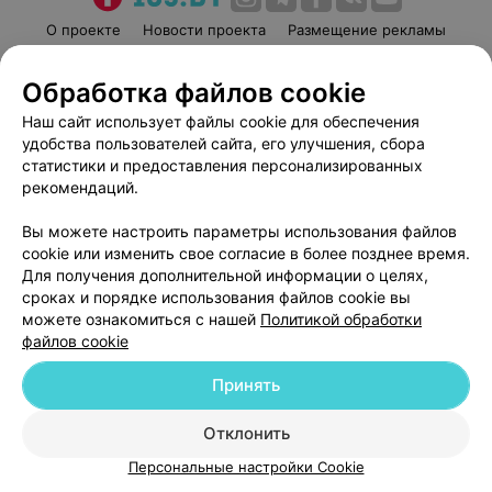
О проекте
Новости проекта
Размещение рекламы
Медицинский маркетинг
Публичный договор
Обработка файлов cookie
Пользовательское соглашение
Способы оплаты
Наш сайт использует файлы cookie для обеспечения
Вакансии
Партнеры
удобства пользователей сайта, его улучшения, сбора
Написать руководителю 103.by
статистики и предоставления персонализированных
Написать в поддержку
рекомендаций.
Персональные настройки cookie
Вы можете настроить параметры использования файлов
Обработка персональных данных
cookie или изменить свое согласие в более позднее время.
Для получения дополнительной информации о целях,
сроках и порядке использования файлов cookie вы
можете ознакомиться с нашей
Политикой обработки
файлов cookie
Принять
© 2026 ООО «Артокс Лаб», УНП 191700409
| 220012, Республика Беларусь,
г. Минск, улица Толбухина, 2, пом. 16 | help@103.by
Отклонить
Служба поддержки
+375 291212755
Персональные настройки Cookie