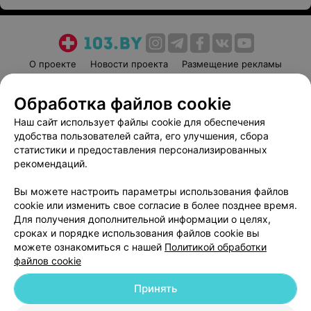
О проекте
Новости проекта
Размещение рекламы
Медицинский маркетинг
Публичный договор
Обработка файлов cookie
Пользовательское соглашение
Способы оплаты
Наш сайт использует файлы cookie для обеспечения
Вакансии
Партнеры
удобства пользователей сайта, его улучшения, сбора
Написать руководителю 103.by
статистики и предоставления персонализированных
Написать в поддержку
рекомендаций.
Персональные настройки cookie
Вы можете настроить параметры использования файлов
Обработка персональных данных
cookie или изменить свое согласие в более позднее время.
Для получения дополнительной информации о целях,
сроках и порядке использования файлов cookie вы
можете ознакомиться с нашей
Политикой обработки
файлов cookie
Принять
© 2026 ООО «Артокс Лаб», УНП 191700409
| 220012, Республика Беларусь,