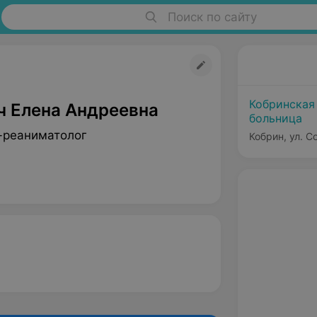
Поиск по сайту
Кобринская
ч Елена Андреевна
больница
-реаниматолог
Кобрин, ул. С