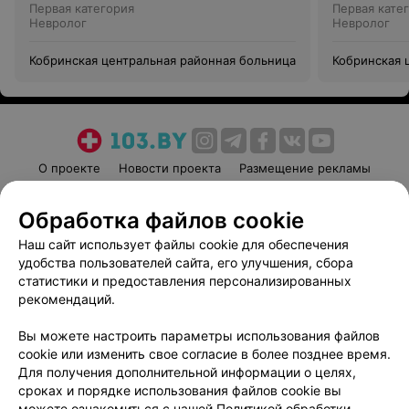
Первая категория
Первая кате
Невролог
Невролог
Кобринская центральная районная больница
Кобринская 
поликлиник
О проекте
Новости проекта
Размещение рекламы
Медицинский маркетинг
Публичный договор
Обработка файлов cookie
Пользовательское соглашение
Способы оплаты
Наш сайт использует файлы cookie для обеспечения
Вакансии
Партнеры
удобства пользователей сайта, его улучшения, сбора
Написать руководителю 103.by
статистики и предоставления персонализированных
Написать в поддержку
рекомендаций.
Персональные настройки cookie
Вы можете настроить параметры использования файлов
Обработка персональных данных
cookie или изменить свое согласие в более позднее время.
Для получения дополнительной информации о целях,
сроках и порядке использования файлов cookie вы
можете ознакомиться с нашей
Политикой обработки