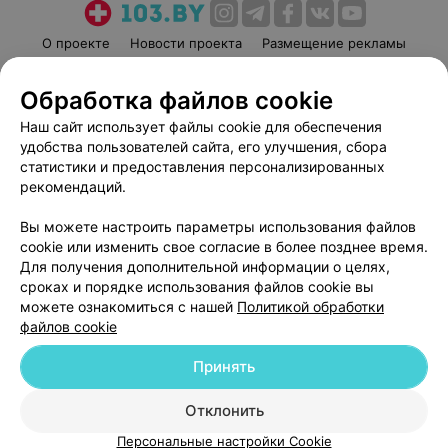
О проекте
Новости проекта
Размещение рекламы
Медицинский маркетинг
Публичный договор
Обработка файлов cookie
Пользовательское соглашение
Способы оплаты
Наш сайт использует файлы cookie для обеспечения
Вакансии
Партнеры
удобства пользователей сайта, его улучшения, сбора
Написать руководителю 103.by
статистики и предоставления персонализированных
Написать в поддержку
рекомендаций.
Персональные настройки cookie
Вы можете настроить параметры использования файлов
Обработка персональных данных
cookie или изменить свое согласие в более позднее время.
Для получения дополнительной информации о целях,
сроках и порядке использования файлов cookie вы
можете ознакомиться с нашей
Политикой обработки
файлов cookie
Принять
© 2026 ООО «Артокс Лаб», УНП 191700409
| 220012, Республика Беларусь,
г. Минск, улица Толбухина, 2, пом. 16 | help@103.by
Отклонить
Служба поддержки
+375 291212755
Персональные настройки Cookie