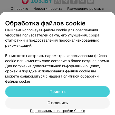
О проекте
Новости проекта
Размещение рекламы
Медицинский маркетинг
Публичный договор
Обработка файлов cookie
Пользовательское соглашение
Способы оплаты
Наш сайт использует файлы cookie для обеспечения
Вакансии
Партнеры
удобства пользователей сайта, его улучшения, сбора
Написать руководителю 103.by
статистики и предоставления персонализированных
Написать в поддержку
рекомендаций.
Персональные настройки cookie
Вы можете настроить параметры использования файлов
Обработка персональных данных
cookie или изменить свое согласие в более позднее время.
Для получения дополнительной информации о целях,
сроках и порядке использования файлов cookie вы
можете ознакомиться с нашей
Политикой обработки
файлов cookie
Принять
© 2026 ООО «Артокс Лаб», УНП 191700409
| 220012, Республика Беларусь,
г. Минск, улица Толбухина, 2, пом. 16 | help@103.by
Отклонить
Служба поддержки
+375 291212755
Персональные настройки Cookie