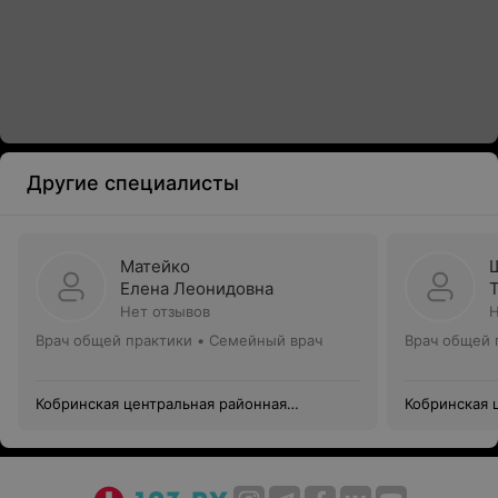
Другие специалисты
Матейко
Елена Леонидовна
Нет отзывов
Н
Врач общей практики • Семейный врач
Врач общей 
Кобринская центральная районная
Кобринская 
поликлиника
поликлиник