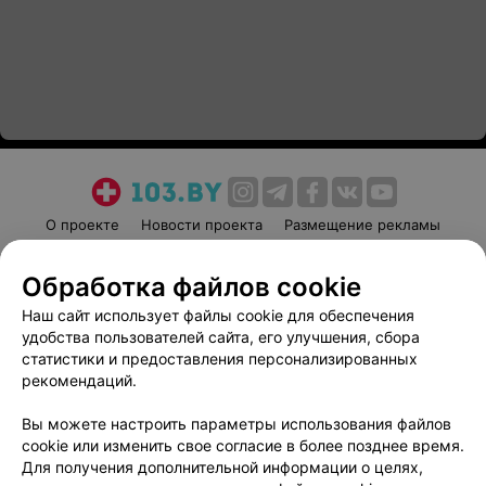
О проекте
Новости проекта
Размещение рекламы
Медицинский маркетинг
Публичный договор
Обработка файлов cookie
Пользовательское соглашение
Способы оплаты
Наш сайт использует файлы cookie для обеспечения
Вакансии
Партнеры
удобства пользователей сайта, его улучшения, сбора
Написать руководителю 103.by
статистики и предоставления персонализированных
Написать в поддержку
рекомендаций.
Персональные настройки cookie
Вы можете настроить параметры использования файлов
Обработка персональных данных
cookie или изменить свое согласие в более позднее время.
Для получения дополнительной информации о целях,