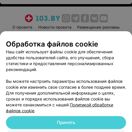
О проекте
Новости проекта
Размещение рекламы
Медицинский маркетинг
Публичный договор
Обработка файлов cookie
Пользовательское соглашение
Способы оплаты
Наш сайт использует файлы cookie для обеспечения
Вакансии
Партнеры
удобства пользователей сайта, его улучшения, сбора
Написать руководителю 103.by
статистики и предоставления персонализированных
Написать в поддержку
рекомендаций.
Персональные настройки cookie
Вы можете настроить параметры использования файлов
Обработка персональных данных
cookie или изменить свое согласие в более позднее время.
Для получения дополнительной информации о целях,
сроках и порядке использования файлов cookie вы
можете ознакомиться с нашей
Политикой обработки
файлов cookie
Принять
© 2026 ООО «Артокс Лаб», УНП 191700409
| 220012, Республика Беларусь,