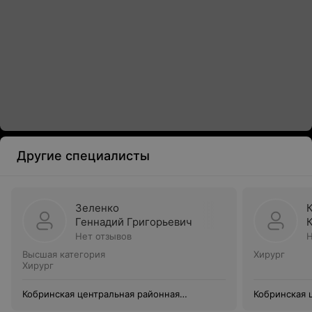
Другие специалисты
Зеленко
Геннадий Григорьевич
Нет отзывов
Н
Высшая категория
Хирург
Хирург
Кобринская центральная районная
Кобринская 
поликлиника
поликлиник