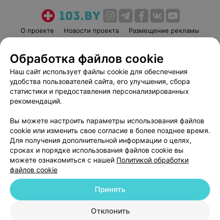
О проекте
Новости проекта
Размещение рекламы
Медицинский маркетинг
Публичный договор
Обработка файлов cookie
Пользовательское соглашение
Способы оплаты
Наш сайт использует файлы cookie для обеспечения
Вакансии
Партнеры
удобства пользователей сайта, его улучшения, сбора
Написать руководителю 103.by
статистики и предоставления персонализированных
Написать в поддержку
рекомендаций.
Персональные настройки cookie
Вы можете настроить параметры использования файлов
Обработка персональных данных
cookie или изменить свое согласие в более позднее время.
Для получения дополнительной информации о целях,
сроках и порядке использования файлов cookie вы
можете ознакомиться с нашей
Политикой обработки
файлов cookie
Принять
© 2026 ООО «Артокс Лаб», УНП 191700409
| 220012, Республика Беларусь,
г. Минск, улица Толбухина, 2, пом. 16 | help@103.by
Отклонить