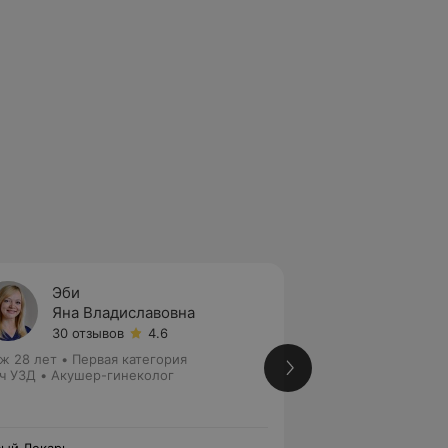
Эби
Скаку
Яна Владиславовна
Людми
30 отзывов
4.6
3 отзы
ж 28 лет
•
Первая категория
Стаж 37 лет
•
Выс
ч УЗД • Акушер-гинеколог
медицинских наук
Акушер-гинеколог 
эндокринолог