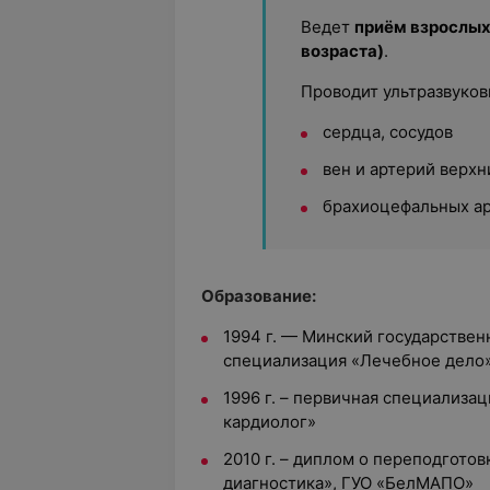
Ведет
приём взрослых 
возраста)
.
Проводит ультразвуков
сердца, сосудов
вен и артерий верх
брахиоцефальных ар
Образование:
1994 г. — Минский государствен
специализация «Лечебное дело
1996 г. – первичная специализа
кардиолог»
2010 г. – диплом о переподгото
диагностика», ГУО «БелМАПО»