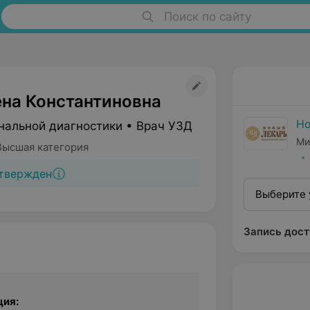
Поиск по сайту
ена Константиновна
Но
нальной диагностики • Врач УЗД
Ми
Высшая категория
твержден
Выберите 
Запись дост
ция: