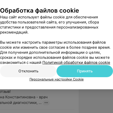
карь
, спасибо, что доверились нам и 
Обработка файлов cookie
зыв! 

Наш сайт использует файлы cookie для обеспечения
м Вас за высокую оценку работы 
удобства пользователей сайта, его улучшения, сбора
дицинского ц...
статистики и предоставления персонализированных
рекомендаций.
Вы можете настроить параметры использования файлов
вержден
Рекомендую
cookie или изменить свое согласие в более позднее время.
медцентр впервые по рекомендации и 
Для получения дополнительной информации о целях,
тличный сервис, прекрасная атмосфера. 
сроках и порядке использования файлов cookie вы можете
нстанти...
ознакомиться с нашей
Политикой обработки файлов cookie
 ул. Энгельса, 34А/2
Отклонить
Принять
карь
Персональные настройки Cookie
, спасибо, что доверились нам и 
тзыв!

на Константиновна - врач 
льной диагностики, ...