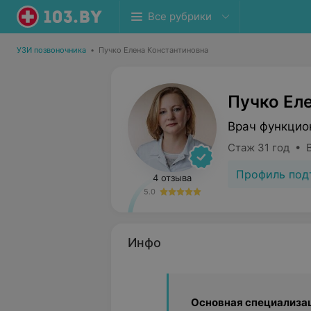
Все рубрики
УЗИ позвоночника
•
Пучко Елена Константиновна
Пучко Ел
Врач функцио
Стаж 31 год • 
Профиль под
4 отзыва
5.0
Инфо
Основная специализа