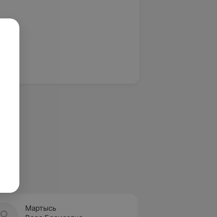
Мартысь
Мех