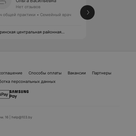
Ольга Васильевна
Галин
Нет отзывов
Нет от
ч общей практики • Семейный врач
Врач общей практ
ринская центральная районная
Кобринская центра
иклиника
поликлиника
соглашение
Способы оплаты
Вакансии
Партнеры
ботка персональных данных
ом. 16 | help@103.by