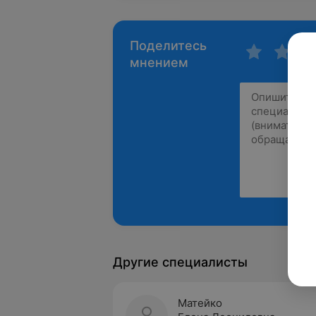
Поделитесь
мнением
Другие специалисты
Матейко