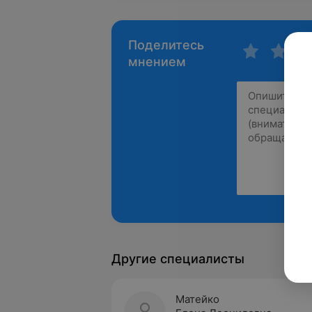
Поделитесь
мнением
Другие специалисты
Матейко