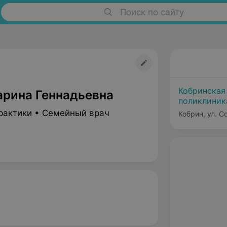
Поиск по сайту
Кобринская
арина Геннадьевна
поликлиник
рактики • Семейный врач
Кобрин, ул. С