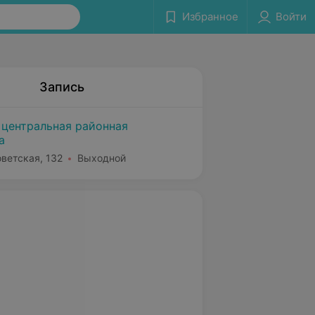
Избранное
Войти
Запись
 центральная районная
а
оветская, 132
Выходной