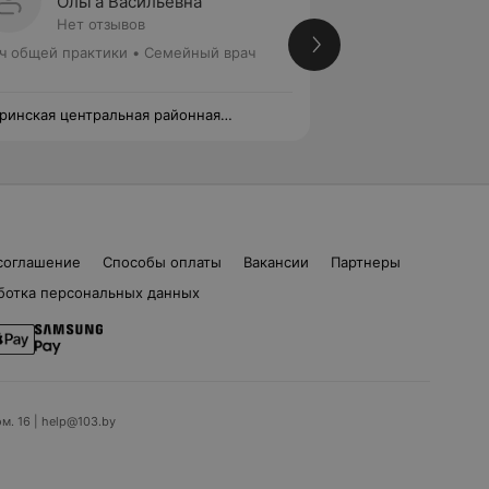
Ольга Васильевна
Галин
Нет отзывов
Нет от
ч общей практики • Семейный врач
Врач общей практ
ринская центральная районная
Кобринская центра
иклиника
поликлиника
соглашение
Способы оплаты
Вакансии
Партнеры
ботка персональных данных
ом. 16 | help@103.by