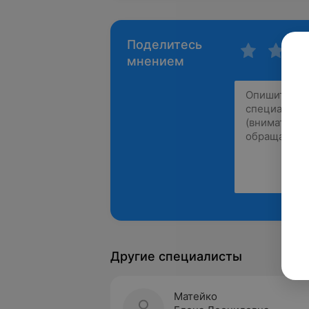
Поделитесь
мнением
Другие специалисты
Матейко