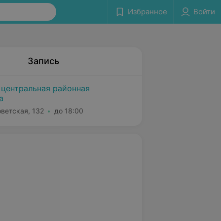
Избранное
Войти
Запись
 центральная районная
а
оветская, 132
до 18:00