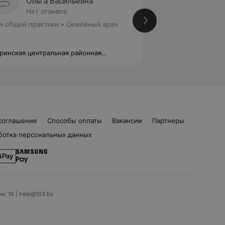
Ольга Васильевна
Галин
Нет отзывов
Нет от
ч общей практики • Семейный врач
Врач общей практ
ринская центральная районная
Кобринская центра
иклиника
поликлиника
соглашение
Способы оплаты
Вакансии
Партнеры
ботка персональных данных
ом. 16 | help@103.by