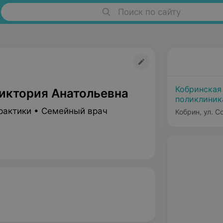
Поиск по сайту
Кобринская
иктория Анатольевна
поликлиник
рактики • Семейный врач
Кобрин, ул. С