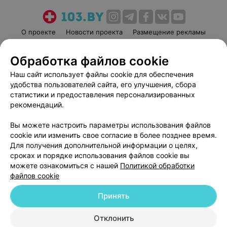
О проекте
Новости проекта
Размещение рекламы
Медицинский маркетинг
Публичный договор
Обработка файлов cookie
Пользовательское соглашение
Способы оплаты
Наш сайт использует файлы cookie для обеспечения
Вакансии
Партнеры
удобства пользователей сайта, его улучшения, сбора
Написать руководителю 103.by
статистики и предоставления персонализированных
Написать в поддержку
рекомендаций.
Персональные настройки cookie
Вы можете настроить параметры использования файлов
Обработка персональных данных
cookie или изменить свое согласие в более позднее время.
Для получения дополнительной информации о целях,
сроках и порядке использования файлов cookie вы
можете ознакомиться с нашей
Политикой обработки
файлов cookie
Принять
© 2026 ООО «Артокс Лаб», УНП 191700409
| 220012, Республика Беларусь,
г. Минск, улица Толбухина, 2, пом. 16 | help@103.by
Отклонить