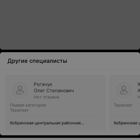
Другие специалисты
Рогачук
Олег Степанович
Нет отзывов
Н
Первая категория
Терапевт
Терапевт
Кобринская центральная районная
Кобринская 
поликлиника
поликлиник