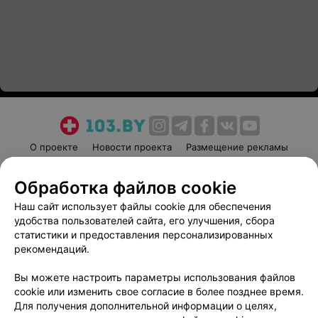
О проекте
Новости проекта
Размещение рекламы
Медицинский маркетинг
Публичный договор
Обработка файлов cookie
Пользовательское соглашение
Способы оплаты
Наш сайт использует файлы cookie для обеспечения
Вакансии
Партнеры
удобства пользователей сайта, его улучшения, сбора
Написать руководителю 103.by
статистики и предоставления персонализированных
Написать в поддержку
рекомендаций.
Персональные настройки cookie
Вы можете настроить параметры использования файлов
Обработка персональных данных
cookie или изменить свое согласие в более позднее время.
Для получения дополнительной информации о целях,