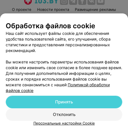
О проекте
Новости проекта
Размещение рекламы
Медицинский маркетинг
Публичный договор
Обработка файлов cookie
Пользовательское соглашение
Способы оплаты
Наш сайт использует файлы cookie для обеспечения
Вакансии
Партнеры
удобства пользователей сайта, его улучшения, сбора
Написать руководителю 103.by
статистики и предоставления персонализированных
Написать в поддержку
рекомендаций.
Персональные настройки cookie
Вы можете настроить параметры использования файлов
Обработка персональных данных
cookie или изменить свое согласие в более позднее время.
Для получения дополнительной информации о целях,
сроках и порядке использования файлов cookie вы
можете ознакомиться с нашей
Политикой обработки
файлов cookie
Принять
© 2026 ООО «Артокс Лаб», УНП 191700409
| 220012, Республика Беларусь,
г. Минск, улица Толбухина, 2, пом. 16 | help@103.by
Отклонить
Служба поддержки
+375 291212755
Персональные настройки Cookie