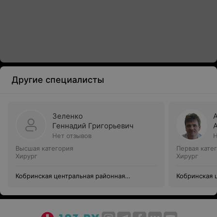
Другие специалисты
Зеленко
Геннадий Григорьевич
Нет отзывов
Н
Высшая категория
Первая кате
Хирург
Хирург
Кобринская центральная районная
Кобринская 
поликлиника
поликлиник