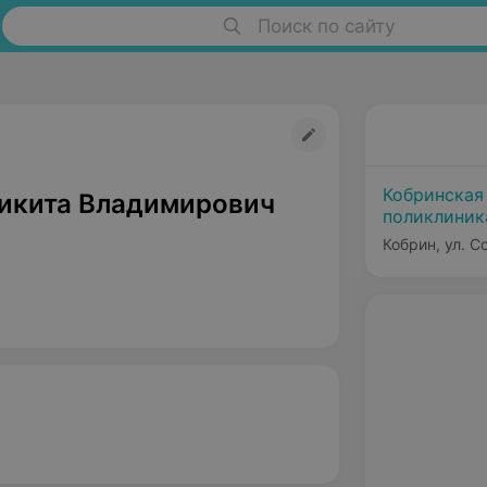
Поиск по сайту
Кобринская
икита Владимирович
поликлиник
Кобрин, ул. С