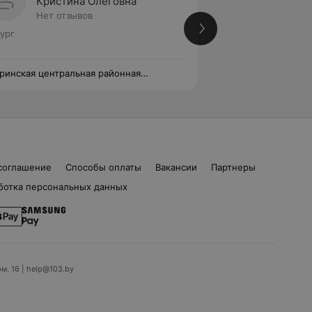
Кристина Олеговна
Влади
Нет отзывов
Нет от
ург
Хирург
ринская центральная районная
Кобринская центра
иклиника
поликлиника
соглашение
Способы оплаты
Вакансии
Партнеры
ботка персональных данных
ом. 16 | help@103.by