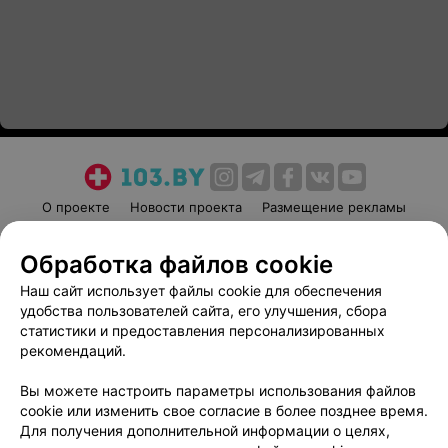
О проекте
Новости проекта
Размещение рекламы
Медицинский маркетинг
Публичный договор
Обработка файлов cookie
Пользовательское соглашение
Способы оплаты
Наш сайт использует файлы cookie для обеспечения
Вакансии
Партнеры
удобства пользователей сайта, его улучшения, сбора
Написать руководителю 103.by
статистики и предоставления персонализированных
Написать в поддержку
рекомендаций.
Персональные настройки cookie
Вы можете настроить параметры использования файлов
Обработка персональных данных
cookie или изменить свое согласие в более позднее время.
Для получения дополнительной информации о целях,