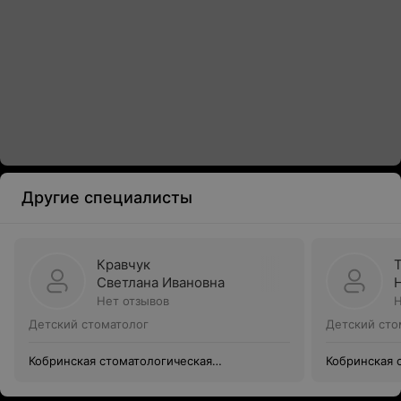
Другие специалисты
Кравчук
Светлана Ивановна
Нет отзывов
Н
Детский стоматолог
Детский сто
Кобринская стоматологическая
Кобринская 
поликлиника
поликлиник