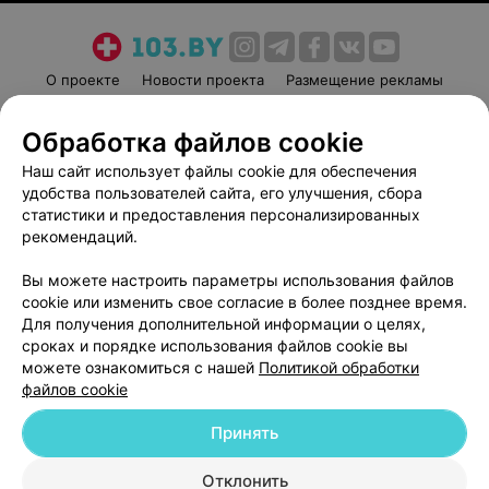
О проекте
Новости проекта
Размещение рекламы
Медицинский маркетинг
Публичный договор
Обработка файлов cookie
Пользовательское соглашение
Способы оплаты
Наш сайт использует файлы cookie для обеспечения
Вакансии
Партнеры
удобства пользователей сайта, его улучшения, сбора
Написать руководителю 103.by
статистики и предоставления персонализированных
Написать в поддержку
рекомендаций.
Персональные настройки cookie
Вы можете настроить параметры использования файлов
Обработка персональных данных
cookie или изменить свое согласие в более позднее время.
Для получения дополнительной информации о целях,
сроках и порядке использования файлов cookie вы
можете ознакомиться с нашей
Политикой обработки
файлов cookie
Принять
© 2026 ООО «Артокс Лаб», УНП 191700409
| 220012, Республика Беларусь,
г. Минск, улица Толбухина, 2, пом. 16 | help@103.by
Отклонить