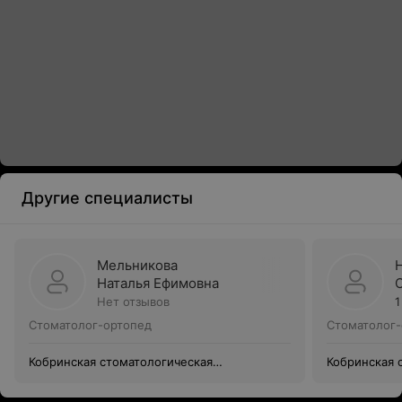
Другие специалисты
Мельникова
Наталья Ефимовна
Нет отзывов
1
Стоматолог-ортопед
Стоматолог-
Кобринская стоматологическая
Кобринская 
поликлиника
поликлиник