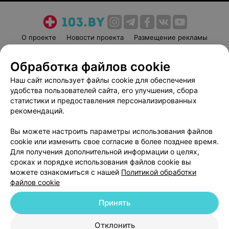
О проекте
Новости проекта
Размещение рекламы
Медицинский маркетинг
Публичный договор
Обработка файлов cookie
Пользовательское соглашение
Способы оплаты
Наш сайт использует файлы cookie для обеспечения
Вакансии
Партнеры
удобства пользователей сайта, его улучшения, сбора
Написать руководителю 103.by
статистики и предоставления персонализированных
Написать в поддержку
рекомендаций.
Персональные настройки cookie
Вы можете настроить параметры использования файлов
Обработка персональных данных
cookie или изменить свое согласие в более позднее время.
Для получения дополнительной информации о целях,
сроках и порядке использования файлов cookie вы
можете ознакомиться с нашей
Политикой обработки
файлов cookie
Принять
© 2026 ООО «Артокс Лаб», УНП 191700409
| 220012, Республика Беларусь,
г. Минск, улица Толбухина, 2, пом. 16 | help@103.by
Отклонить