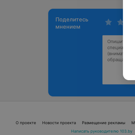
Поделитесь
мнением
О проекте
Новости проекта
Размещение рекламы
М
Написать руководителю 103.by