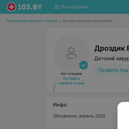
Все рубрики
Консультация детского хирурга
•
Дроздик Виктория Дмитриевна
Дроздик 
Детский хиру
Профиль под
Нет отзывов
Оставить
первый отзыв
Инфо
Обновлено: апрель 2025