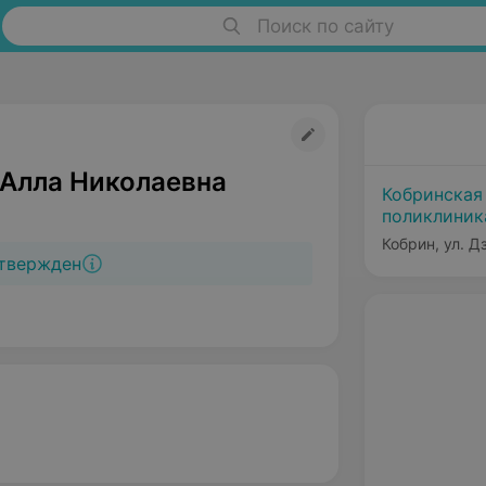
Поиск по сайту
Алла Николаевна
Кобринская
поликлиник
Кобрин, ул. Д
твержден