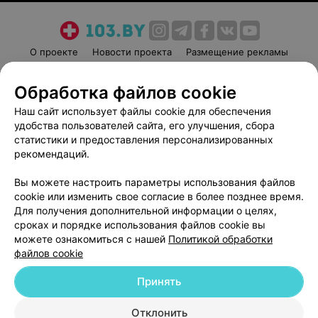
О проекте
Новости проекта
Размещение рекламы
Медицинский маркетинг
Публичный договор
Обработка файлов cookie
Пользовательское соглашение
Способы оплаты
Наш сайт использует файлы cookie для обеспечения
Вакансии
Партнеры
удобства пользователей сайта, его улучшения, сбора
Написать руководителю 103.by
статистики и предоставления персонализированных
Написать в поддержку
рекомендаций.
Персональные настройки cookie
Вы можете настроить параметры использования файлов
Обработка персональных данных
cookie или изменить свое согласие в более позднее время.
Для получения дополнительной информации о целях,
сроках и порядке использования файлов cookie вы
можете ознакомиться с нашей
Политикой обработки
файлов cookie
Принять
© 2026 ООО «Артокс Лаб», УНП 191700409
| 220012, Республика Беларусь,
г. Минск, улица Толбухина, 2, пом. 16 | help@103.by
Отклонить