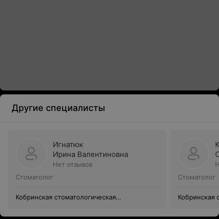
Другие специалисты
Игнатюк
Ирина Валентиновна
Нет отзывов
Н
Стоматолог
Стоматолог
Кобринская стоматологическая
Кобринская 
поликлиника
поликлиник