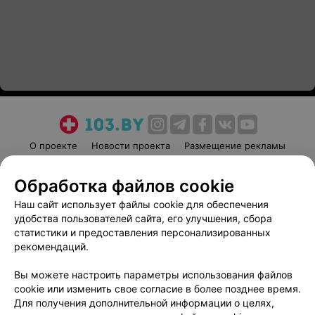
О проекте
Новости проекта
Размещение рекламы
Медицинский маркетинг
Публичный договор
Обработка файлов cookie
Пользовательское соглашение
Способы оплаты
Наш сайт использует файлы cookie для обеспечения
Вакансии
Партнеры
удобства пользователей сайта, его улучшения, сбора
Написать руководителю 103.by
статистики и предоставления персонализированных
Написать в поддержку
рекомендаций.
Персональные настройки cookie
Вы можете настроить параметры использования файлов
Обработка персональных данных
cookie или изменить свое согласие в более позднее время.
Для получения дополнительной информации о целях,