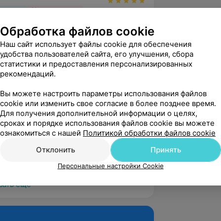
вержден
Рекомендую
арить врача Сафонова Владимира 
Обработка файлов cookie
делал узи брюшной полости! Спасибо за 
Наш сайт использует файлы cookie для обеспечения
нную помощь,...
удобства пользователей сайта, его улучшения, сбора
а, ул. Ландышева, 14
статистики и предоставления персонализированных
рекомендаций.
линика
!

Вы можете настроить параметры использования файлов
cookie или изменить свое согласие в более позднее время.
Для получения дополнительной информации о целях,
 ваше обращение.

сроках и порядке использования файлов cookie вы можете
ознакомиться с нашей
Политикой обработки файлов cookie
о вы по достоинству оценили

Отклонить
Принять
оказанной помощи, желаем...
Персональные настройки Cookie
зать ещё