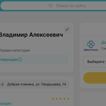
Поиск по сайту
Владимир Алексеевич
До
Го
Первая категория
твержден
Выберите 
5.0
Добрая клиника, ул. Ландышева, 14
вержден