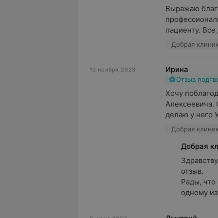
Выражаю благо
профессионали
пациенту. Все 
Добрая клиник
Ирина
10 ноября 2023
Отзыв подт
Хочу поблагод
Алексеевича. 
делаю у него 
Добрая клиник
Добрая к
Здравству
отзыв.

Рады, что
одному из