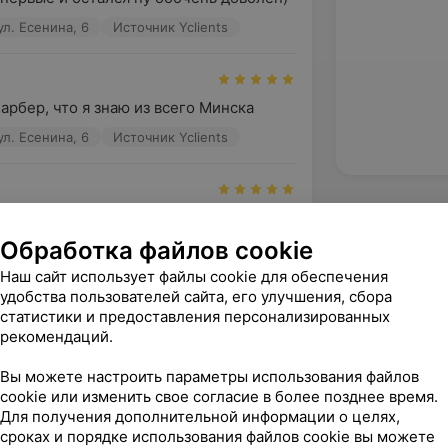
л. Есенина, 6
Источник Yclients
арбер, что я знаю из всего Минска
л. Есенина, 6
Источник Yclients
Обработка файлов cookie
л. Есенина, 6
Источник Yclients
Наш сайт использует файлы cookie для обеспечения
удобства пользователей сайта, его улучшения, сбора
зать ещё
статистики и предоставления персонализированных
рекомендаций.
Вы можете настроить параметры использования файлов
cookie или изменить свое согласие в более позднее время.
Для получения дополнительной информации о целях,
сроках и порядке использования файлов cookie вы можете