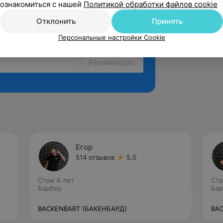
ознакомиться с нашей
Политикой обработки файлов cookie
Отклонить
Принять
Персональные настройки Cookie
Рекомендую
Егор
514 отзывов
5.0
Стаж 6 лет
Ста
Барбер
Бар
BACKENBART (БАКЕНБАРД)
BA