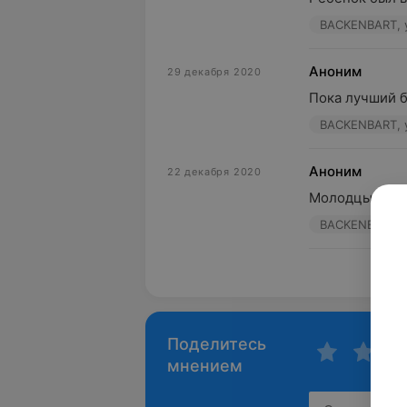
BACKENBART, у
Аноним
29 декабря 2020
Пока лучший б
BACKENBART, у
Аноним
22 декабря 2020
Молодцы
BACKENBART, у
Пока
Поделитесь
мнением