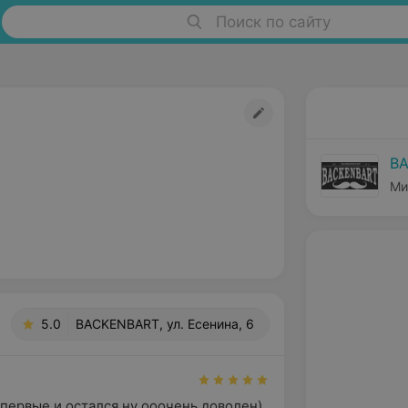
Поиск по сайту
B
Ми
5.0
BACKENBART, ул. Есенина, 6
первые и остался ну ооочень доволен)