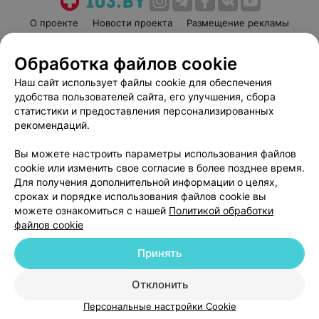
О проекте
Новости проекта
Размещение рекламы
Медицинский маркетинг
Публичный договор
Обработка файлов cookie
Пользовательское соглашение
Способы оплаты
Наш сайт использует файлы cookie для обеспечения
Вакансии
Партнеры
удобства пользователей сайта, его улучшения, сбора
Написать руководителю 103.by
статистики и предоставления персонализированных
Написать в поддержку
рекомендаций.
Персональные настройки cookie
Вы можете настроить параметры использования файлов
Обработка персональных данных
cookie или изменить свое согласие в более позднее время.
Для получения дополнительной информации о целях,
сроках и порядке использования файлов cookie вы
можете ознакомиться с нашей
Политикой обработки
файлов cookie
Принять
© 2026 ООО «Артокс Лаб», УНП 191700409
| 220012, Республика Беларусь,
г. Минск, улица Толбухина, 2, пом. 16 | help@103.by
Отклонить
Служба поддержки
+375 291212755
Персональные настройки Cookie