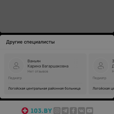
Другие специалисты
Ваньян
Каринэ Вагаршаковна
Нет отзывов
Н
Педиатр
Педиатр
Логойская центральная районная больница
Логойская ц