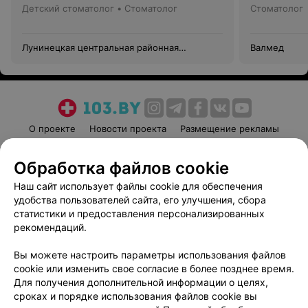
Детский стоматолог • Стоматолог
Стоматолог
Лунинецкая центральная районная
Валмед
больница
О проекте
Новости проекта
Размещение рекламы
Медицинский маркетинг
Публичный договор
Обработка файлов cookie
Пользовательское соглашение
Способы оплаты
Наш сайт использует файлы cookie для обеспечения
Вакансии
Партнеры
удобства пользователей сайта, его улучшения, сбора
Написать руководителю 103.by
статистики и предоставления персонализированных
Написать в поддержку
рекомендаций.
Персональные настройки cookie
Вы можете настроить параметры использования файлов
Обработка персональных данных
cookie или изменить свое согласие в более позднее время.
Для получения дополнительной информации о целях,
сроках и порядке использования файлов cookie вы