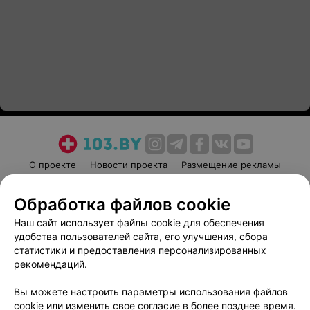
О проекте
Новости проекта
Размещение рекламы
Медицинский маркетинг
Публичный договор
Обработка файлов cookie
Пользовательское соглашение
Способы оплаты
Наш сайт использует файлы cookie для обеспечения
Вакансии
Партнеры
удобства пользователей сайта, его улучшения, сбора
Написать руководителю 103.by
статистики и предоставления персонализированных
Написать в поддержку
рекомендаций.
Персональные настройки cookie
Вы можете настроить параметры использования файлов
Обработка персональных данных
cookie или изменить свое согласие в более позднее время.