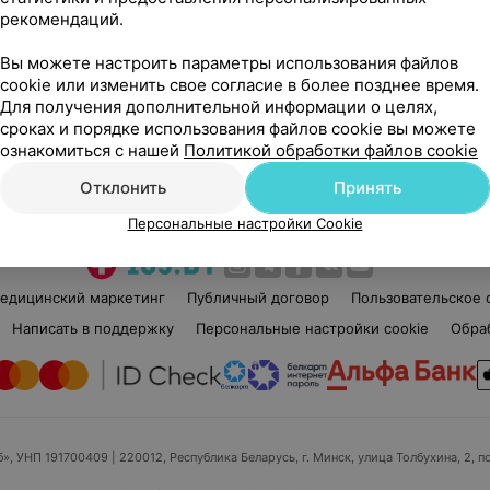
рекомендаций.
Нет отзывов
Вы можете настроить параметры использования файлов
Стаж 9 лет
•
4-й разряд
Ста
cookie или изменить свое согласие в более позднее время.
Визажист • Парикмахер
Виз
Для получения дополнительной информации о целях,
сроках и порядке использования файлов cookie вы можете
ознакомиться с нашей
Политикой обработки файлов cookie
Нет информации о месте работы
Нет
Отклонить
Принять
Персональные настройки Cookie
едицинский маркетинг
Публичный договор
Пользовательское 
Написать в поддержку
Персональные настройки cookie
Обра
б», УНП 191700409
| 220012, Республика Беларусь, г. Минск, улица Толбухина, 2, п