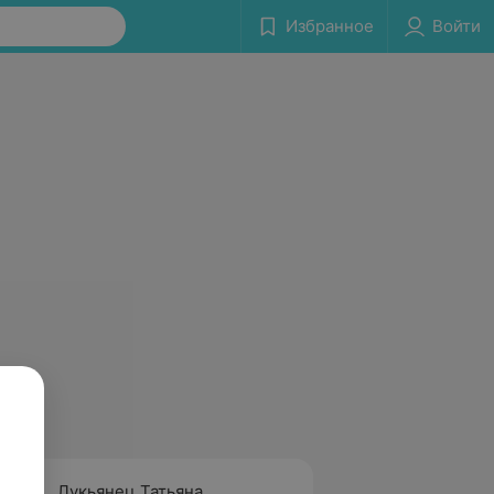
Избранное
Войти
Лукьянец Татьяна
Попок