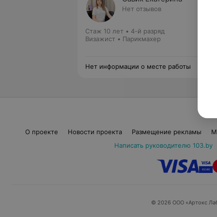
Нет отзывов
Стаж 10 лет
•
4-й разряд
Визажист • Парикмахер
Нет информации о месте работы
О проекте
Новости проекта
Размещение рекламы
М
Написать руководителю 103.by
© 2026 ООО «Артокс Ла