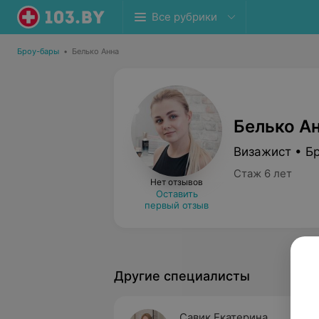
Все рубрики
Броу-бары
•
Белько Анна
Белько А
Визажист • Б
Стаж 6 лет
Нет отзывов
Оставить
первый отзыв
Другие специалисты
Савик Екатерина