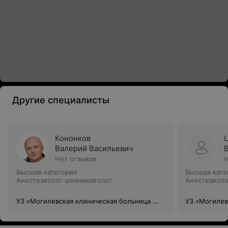
Другие специалисты
Кононков
Валерий Васильевич
Нет отзывов
Н
Высшая категория
Высшая кате
Анестезиолог-реаниматолог
Анестезиоло
УЗ «Могилевская клиническая больница №
УЗ «Могилев
1»
1»