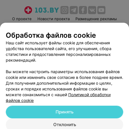
О проекте
Новости проекта
Размещение рекламы
Медицинский маркетинг
Публичный договор
Обработка файлов cookie
Пользовательское соглашение
Способы оплаты
Наш сайт использует файлы cookie для обеспечения
Вакансии
Партнеры
удобства пользователей сайта, его улучшения, сбора
Написать руководителю 103.by
статистики и предоставления персонализированных
Написать в поддержку
рекомендаций.
Персональные настройки cookie
Вы можете настроить параметры использования файлов
Обработка персональных данных
cookie или изменить свое согласие в более позднее время.
Для получения дополнительной информации о целях,
сроках и порядке использования файлов cookie вы
можете ознакомиться с нашей
Политикой обработки
файлов cookie
Принять
© 2026 ООО «Артокс Лаб», УНП 191700409
| 220012, Республика Беларусь,
г. Минск, улица Толбухина, 2, пом. 16 | help@103.by
Отклонить