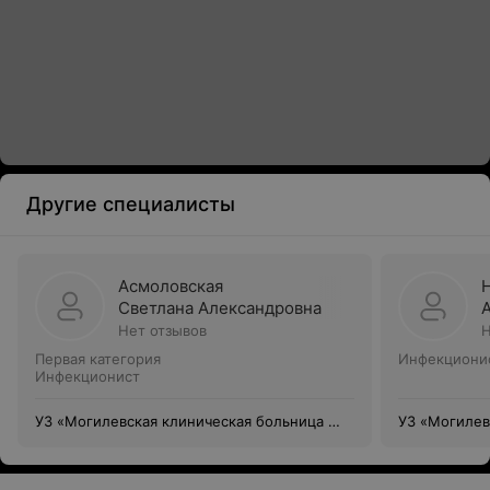
Другие специалисты
Асмоловская
Светлана Александровна
Нет отзывов
Н
Первая категория
Инфекциони
Инфекционист
УЗ «Могилевская клиническая больница №
УЗ «Могилев
1»
1»