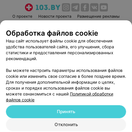
О проекте
Новости проекта
Размещение рекламы
Медицинский маркетинг
Публичный договор
Обработка файлов cookie
Пользовательское соглашение
Способы оплаты
Наш сайт использует файлы cookie для обеспечения
Вакансии
Партнеры
удобства пользователей сайта, его улучшения, сбора
Написать руководителю 103.by
статистики и предоставления персонализированных
Написать в поддержку
рекомендаций.
Персональные настройки cookie
Вы можете настроить параметры использования файлов
Обработка персональных данных
cookie или изменить свое согласие в более позднее время.
Для получения дополнительной информации о целях,
сроках и порядке использования файлов cookie вы
можете ознакомиться с нашей
Политикой обработки
файлов cookie
Принять
© 2026 ООО «Артокс Лаб», УНП 191700409
| 220012, Республика Беларусь,
г. Минск, улица Толбухина, 2, пом. 16 | help@103.by
Отклонить
Служба поддержки
+375 291212755