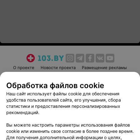
О проекте
Новости проекта
Размещение рекламы
Медицинский маркетинг
Публичный договор
Обработка файлов cookie
Пользовательское соглашение
Способы оплаты
Наш сайт использует файлы cookie для обеспечения
Вакансии
Партнеры
удобства пользователей сайта, его улучшения, сбора
Написать руководителю 103.by
статистики и предоставления персонализированных
Написать в поддержку
рекомендаций.
Персональные настройки cookie
Вы можете настроить параметры использования файлов
Обработка персональных данных
cookie или изменить свое согласие в более позднее время.
Для получения дополнительной информации о целях,