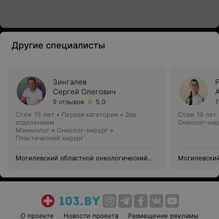
Другие специалисты
Зингалев
Сергей Олегович
9 отзывов
5.0
1
Стаж 15 лет
•
Первая категория
•
Зав.
Стаж 19 лет
отделением
Онколог-хир
Маммолог • Онколог-хирург •
Пластический хирург
Могилевский областной онкологический
Могилевский
диспансер
диспансер
О проекте
Новости проекта
Размещение рекламы