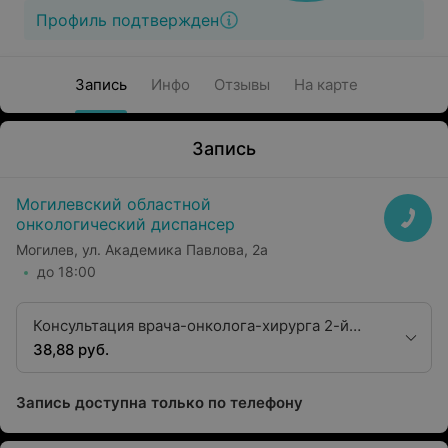
Профиль подтвержден
Запись
Инфо
Отзывы
На карте
Запись
Могилевский областной
онкологический диспансер
Могилев, ул. Академика Павлова, 2а
до 18:00
Консультация врача-онколога-хирурга 2-й
квалификационной категории
38,88 руб.
Запись доступна только по телефону