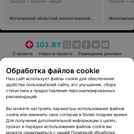
Онколог • Онколог-хирург
Онколог • О
Могилевский областной онкологический
Могилевский
диспансер
диспансер
О проекте
Новости проекта
Размещение рекламы
Медицинский маркетинг
Публичный договор
Обработка файлов cookie
Пользовательское соглашение
Способы оплаты
Наш сайт использует файлы cookie для обеспечения
Вакансии
Партнеры
удобства пользователей сайта, его улучшения, сбора
Написать руководителю 103.by
статистики и предоставления персонализированных
Написать в поддержку
рекомендаций.
Персональные настройки cookie
Вы можете настроить параметры использования файлов
Обработка персональных данных
cookie или изменить свое согласие в более позднее время.
Для получения дополнительной информации о целях,
сроках и порядке использования файлов cookie вы
можете ознакомиться с нашей
Политикой обработки