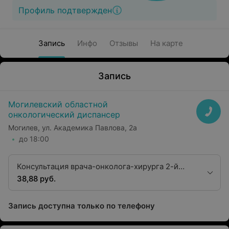
Профиль подтвержден
Запись
Инфо
Отзывы
На карте
Запись
Могилевский областной
онкологический диспансер
Могилев, ул. Академика Павлова, 2а
до 18:00
Консультация врача-онколога-хирурга 2-й
квалификационной категории
38,88 руб.
Запись доступна только по телефону