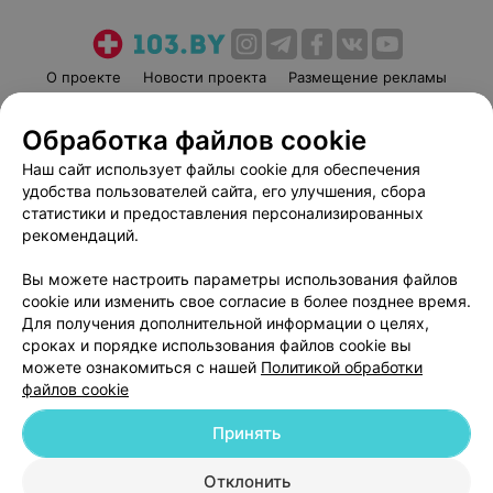
О проекте
Новости проекта
Размещение рекламы
Медицинский маркетинг
Публичный договор
Обработка файлов cookie
Пользовательское соглашение
Способы оплаты
Наш сайт использует файлы cookie для обеспечения
Вакансии
Партнеры
удобства пользователей сайта, его улучшения, сбора
Написать руководителю 103.by
статистики и предоставления персонализированных
Написать в поддержку
рекомендаций.
Персональные настройки cookie
Вы можете настроить параметры использования файлов
Обработка персональных данных
cookie или изменить свое согласие в более позднее время.
Для получения дополнительной информации о целях,
сроках и порядке использования файлов cookie вы
можете ознакомиться с нашей
Политикой обработки
файлов cookie
Принять
© 2026 ООО «Артокс Лаб», УНП 191700409
| 220012, Республика Беларусь,
г. Минск, улица Толбухина, 2, пом. 16 | help@103.by
Отклонить