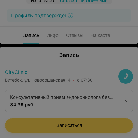
Нет отзывов
Оставить первый отзыв
Профиль подтвержден
Запись
Инфо
Отзывы
На карте
Запись
CityClinic
Витебск, ул. Новооршанская, 4
с 07:30
Консультативный прием эндокринолога без
осмотра
34,39 руб.
Записаться