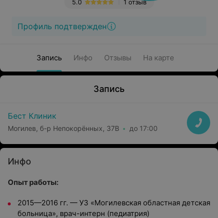
5.0
1 отзыв
Профиль подтвержден
Запись
Инфо
Отзывы
На карте
Запись
Бест Клиник
Могилев, б-р Непокорённых, 37В
до 17:00
Инфо
Опыт работы:
2015—2016 гг. — УЗ «Могилевская областная детская
больница», врач-интерн (педиатрия)