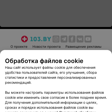
О проекте
Новости проекта
Размещение рекламы
Медицинский маркетинг
Публичный договор
Обработка файлов cookie
Пользовательское соглашение
Способы оплаты
Наш сайт использует файлы cookie для обеспечения
Вакансии
Партнеры
удобства пользователей сайта, его улучшения, сбора
Написать руководителю 103.by
статистики и предоставления персонализированных
Написать в поддержку
рекомендаций.
Персональные настройки cookie
Вы можете настроить параметры использования файлов
Обработка персональных данных
cookie или изменить свое согласие в более позднее время.
Для получения дополнительной информации о целях,
сроках и порядке использования файлов cookie вы