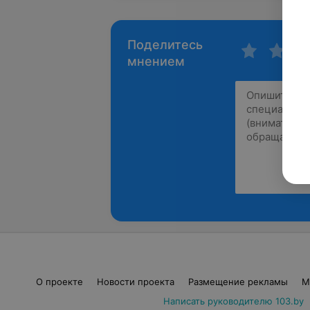
Поделитесь
мнением
О проекте
Новости проекта
Размещение рекламы
М
Написать руководителю 103.by