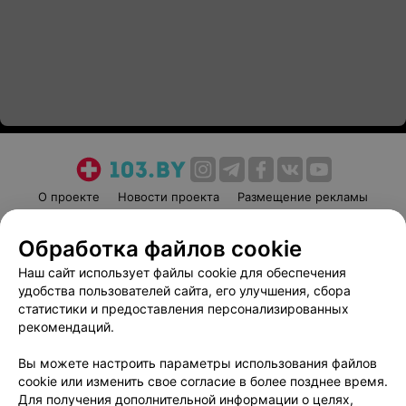
О проекте
Новости проекта
Размещение рекламы
Медицинский маркетинг
Публичный договор
Обработка файлов cookie
Пользовательское соглашение
Способы оплаты
Наш сайт использует файлы cookie для обеспечения
Вакансии
Партнеры
удобства пользователей сайта, его улучшения, сбора
Написать руководителю 103.by
статистики и предоставления персонализированных
Написать в поддержку
рекомендаций.
Персональные настройки cookie
Вы можете настроить параметры использования файлов
Обработка персональных данных
cookie или изменить свое согласие в более позднее время.
Для получения дополнительной информации о целях,