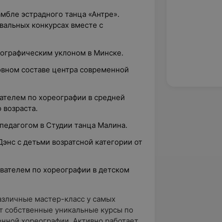
амбле эстрадного танца «Антре».
вальных конкурсах вместе с
реографическим уклоном в Минске.
новном составе центра современной
вателем по хореографии в средней
 возраста.
-педагогом в Студии танца Малина.
иДэнс с детьми возратсной категории от
давателем по хореографии в детском
азличные мастер-класс у самых
т собственные уникальные курсы по
енной хореографии. Активно работает