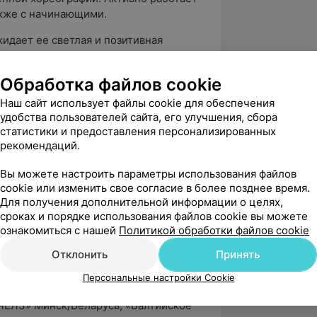
акже с начинающими.
жидает ее светлая и позитивная
йший уровень обучения. В профильных
ценическая, конкурсная и театральная
Обработка файлов cookie
в ожидают открытые уроки, а также
четных концертах студии.
Наш сайт использует файлы cookie для обеспечения
удобства пользователей сайта, его улучшения, сбора
альный танцевальный опыт благодаря
статистики и предоставления персонализированных
танные по личным методикам.
рекомендаций.
 взависимости от Ваших
Вы можете настроить параметры использования файлов
ожет и направит Вашу цель в нужное
cookie или изменить свое согласие в более позднее время.
удь то желание привести фигуру в
Для получения дополнительной информации о целях,
ать или выступать на сцене.
сроках и порядке использования файлов cookie вы можете
ознакомиться с нашей
Политикой обработки файлов cookie
 деятельность
Отклонить
Принять
 Республиканских, Европейских и
еменной и классической хореографии
Персональные настройки Cookie
хореографии Миколайки/Польша,
ЧЕЛЗ» Минск/Беларусь, «Балтийское