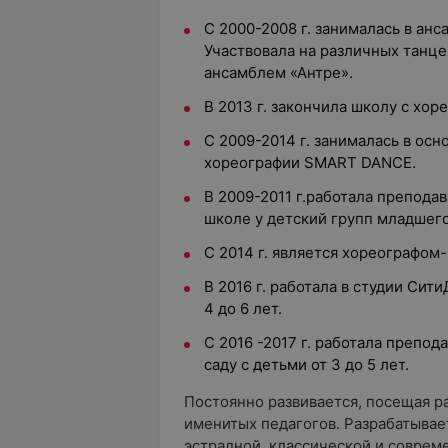
С 2000-2008 г. занималась в анс
Участвовала на различных танце
ансамблем «Антре».
В 2013 г. закончила школу с хо
С 2009-2014 г. занималась в ос
хореографии SMART DANCE.
В 2009-2011 г.работала препода
школе у детский групп младшего
С 2014 г. является хореографом
В 2016 г. работала в студии Сит
4 до 6 лет.
С 2016 -2017 г. работала препо
саду с детьми от 3 до 5 лет.
Постоянно развивается, посещая р
именитых педагогов. Разрабатывае
эстрадной, классической и соврем