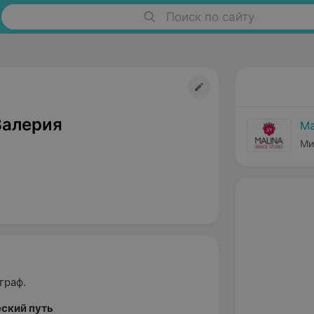
Поиск по сайту
Валерия
Ма
Ми
граф.
ский путь