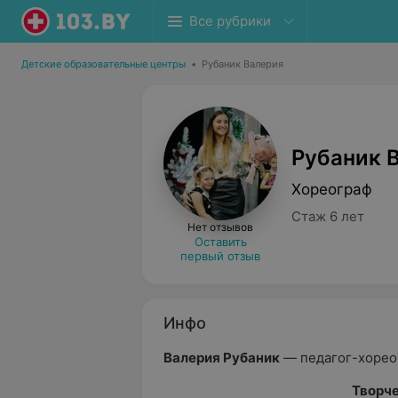
Все рубрики
Детские образовательные центры
•
Рубаник Валерия
Рубаник 
Хореограф
Стаж 6 лет
Нет отзывов
Оставить
первый отзыв
Инфо
Валерия Рубаник
— педагог-хорео
Творче