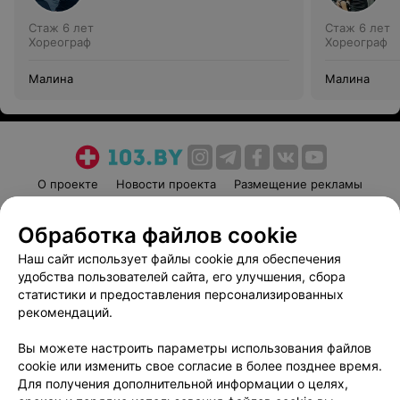
Стаж 6 лет
Стаж 6 лет
Хореограф
Хореограф
Малина
Малина
О проекте
Новости проекта
Размещение рекламы
Медицинский маркетинг
Публичный договор
Обработка файлов cookie
Пользовательское соглашение
Способы оплаты
Наш сайт использует файлы cookie для обеспечения
Вакансии
Партнеры
удобства пользователей сайта, его улучшения, сбора
Написать руководителю 103.by
статистики и предоставления персонализированных
Написать в поддержку
рекомендаций.
Персональные настройки cookie
Вы можете настроить параметры использования файлов
Обработка персональных данных
cookie или изменить свое согласие в более позднее время.
Для получения дополнительной информации о целях,