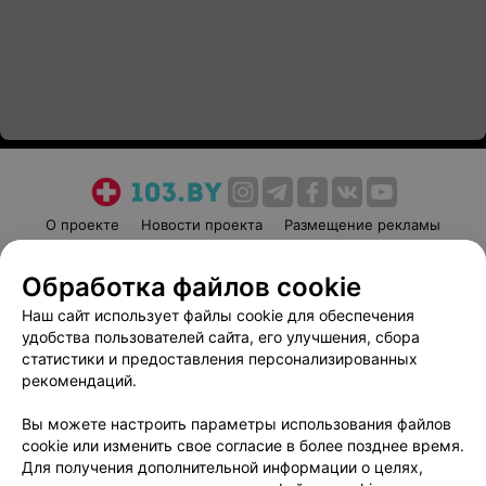
О проекте
Новости проекта
Размещение рекламы
Медицинский маркетинг
Публичный договор
Обработка файлов cookie
Пользовательское соглашение
Способы оплаты
Наш сайт использует файлы cookie для обеспечения
Вакансии
Партнеры
удобства пользователей сайта, его улучшения, сбора
Написать руководителю 103.by
статистики и предоставления персонализированных
Написать в поддержку
рекомендаций.
Персональные настройки cookie
Вы можете настроить параметры использования файлов
Обработка персональных данных
cookie или изменить свое согласие в более позднее время.
Для получения дополнительной информации о целях,